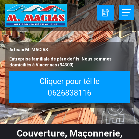
Artisan M. MACIAS
Entreprise familiale de père de fils. Nous sommes
domiciliés à Vincennes (94300)
Cliquer pour tél le
0626838116
Couverture, Maçonnerie,