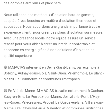
des combles aux murs et planchers. 

Nous utilisons des matériaux d'isolation haut de gamme, 
adaptés à vos besoins en matière d'isolation thermique et 
acoustique. Nous accordons une grande importance à votre 
expérience client,  pour créer des plans d'isolation sur mesure. 
Avec une présence locale, notre équipe assure un service 
réactif pour vous aider à créer un intérieur confortable et 
économe en énergie grâce à nos solutions d'isolation de 
qualité supérieure.

🔵 M.MACIAS intervient en Seine-Saint-Denis, par exemple à 
Bobigny, Aulnay-sous-Bois, Saint-Ouen, Villemomble, Le Blanc-
Mesnil, La Courneuve et communes limitrophes.

🔵 En Val-de-Marne  M.MACIAS travaille notamment à Cachan, 
Sucy-en-Brie, Le Perreux-sur-Marne, Joinville-le-Pont, L'Haÿ-
les-Roses, Villecresnes, Arcueil, La Queue-en-Brie, Villiers-sur-
Marne, Orly, Chevilly-Larue, Valenton et communes limitrophes. 
